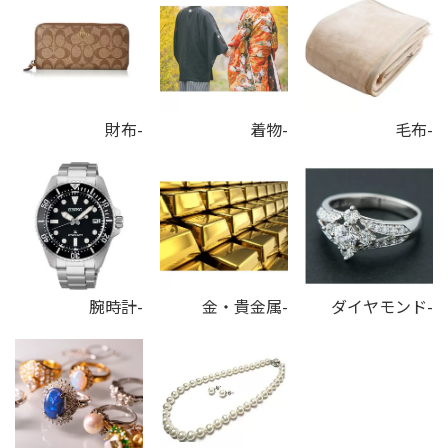
財布-
着物-
毛布-
腕時計-
金・貴金属-
ダイヤモンド-