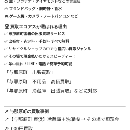
💍
金・プラチナ・ダイヤモンド
などの貴金属
👜
ブランドバッグ・腕時計・香水
🎮
ゲーム機・カメラ・ノートパソコン
など
🏆 買取エコアスが選ばれる理由
✅
与那原町密着の出張買取サービス
✅ 出張費・査定料・手数料
すべて無料
✅ リサイクルショップの中でも
幅広い買取ジャンル
✅
その場で現金払い
だからスピーディー！
✅ 年中無休！
LINE・電話で簡単予約可能
「与那原町 出張買取」
「与那原町 不用品 高価買取」
「与那原町 冷蔵庫 出張買取」などに対応
📌 与那原町の買取事例
📍【与那原町 東浜】冷蔵庫＋洗濯機 → その場で即現金
25,000円買取