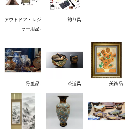
アウトドア・レジ
釣り具-
ャー用品-
骨董品-
茶道具-
美術品-