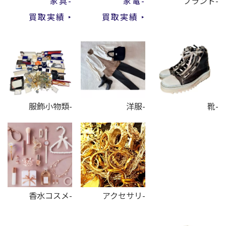
家具-
家電-
ブランド-
買取実績 ‣
買取実績 ‣
服飾小物類-
洋服-
靴-
香水コスメ-
アクセサリ-