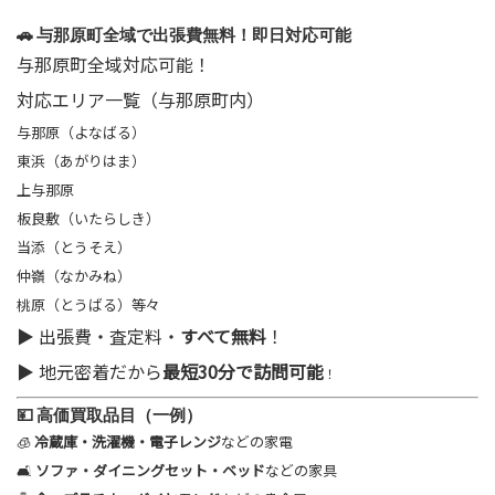
🚗 与那原町全域で出張費無料！即日対応可能
与那原町全域対応可能！
対応エリア一覧（与那原町内）
与那原（よなばる）
東浜（あがりはま）
上与那原
板良敷（いたらしき）
当添（とうそえ）
仲嶺（なかみね）
桃原（とうばる）等々
▶ 出張費・査定料・
すべて無料
！
▶ 地元密着だから
最短30分で訪問可能
！
💴 高価買取品目（一例）
🧊
冷蔵庫・洗濯機・電子レンジ
などの家電
🛋
ソファ・ダイニングセット・ベッド
などの家具