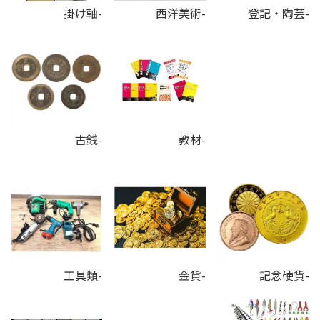
掛け軸-
西洋美術-
登記・陶芸-
古銭-
教材-
工具類-
金貨-
記念硬貨-